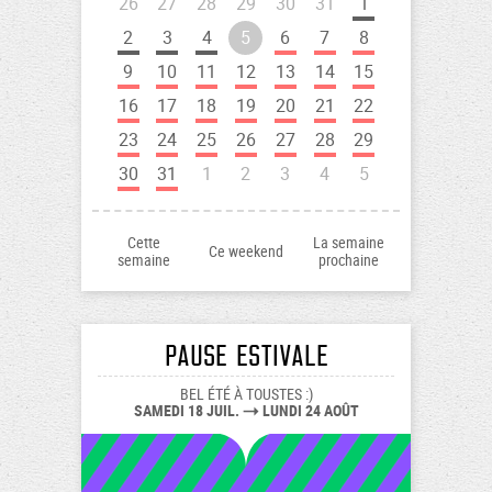
26
27
28
29
30
31
1
2
3
4
5
6
7
8
9
10
11
12
13
14
15
16
17
18
19
20
21
22
23
24
25
26
27
28
29
30
31
1
2
3
4
5
Cette
La semaine
Ce weekend
semaine
prochaine
PAUSE ESTIVALE
BEL ÉTÉ À TOUSTES :)
SAMEDI 18 JUIL.
LUNDI 24 AOÛT