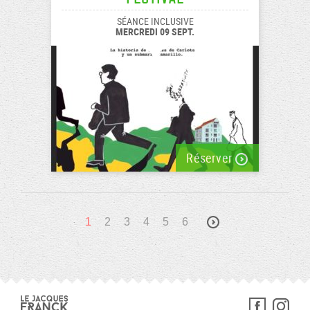
SÉANCE INCLUSIVE
MERCREDI 09 SEPT.
Réserver
1
2
3
4
5
6